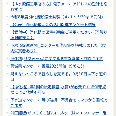
【排水設備工事店の方】電子メールアドレスの登録を忘
れずに
令和8年度 浄化槽設備士試験（４/１～5/20まで受付）
【公表】浄化槽補助金の活用促進アンケート結果
【受付中】浄化槽の設置補助金ご活用ください（予算状
況 随時更新）
下水道促進週間_コンクール作品集を掲載しました（市
内受賞者あり）
浄化槽(リフォーム)に関する悪質な営業・詐欺に注意
茨城県マンホール蓋展2025開催（9/6-15）
見えないところで暮らしを支える。9月10日は下水道の
日
【浄化槽】年1回の法定検査(水質)が必要です ※保守点
検による代替不可※
下水道マンホール等の破損・不具合をスマホから通報で
きます
外国語版(がいこくごばん)「排水（はいすい）マナー啓