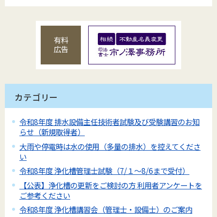
有料
広告
カテゴリー
令和8年度 排水設備主任技術者試験及び受験講習のお知
らせ（新規取得者）
大雨や停電時は水の使用（多量の排水）を控えてくださ
い
令和8年度 浄化槽管理士試験（7/１～8/6まで受付）
【公表】浄化槽の更新をご検討の方 利用者アンケートを
ご参考ください
令和8年度 浄化槽講習会（管理士・設備士）のご案内