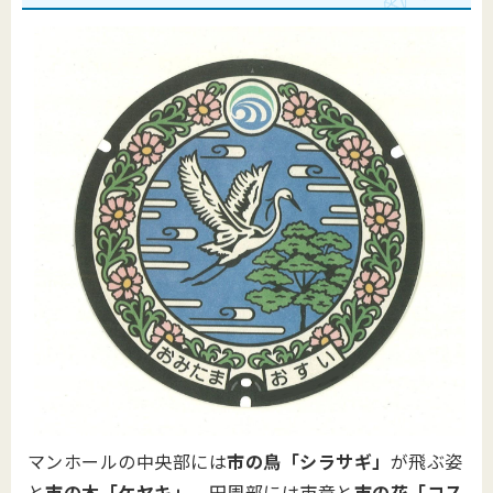
マンホールの中央部には
市の鳥「シラサギ」
が飛ぶ姿
と
市の木「ケヤキ」
、円周部には市章と
市の花「コス