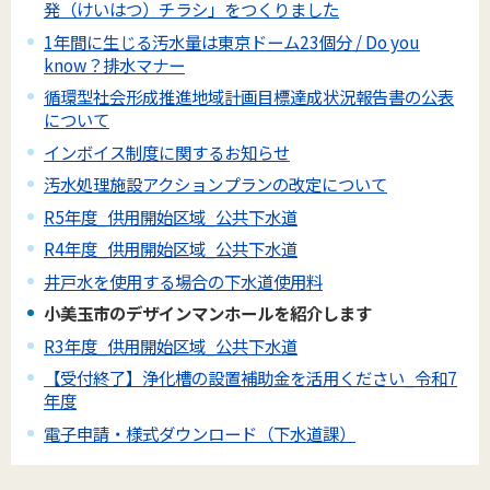
発（けいはつ）チラシ」をつくりました
1年間に生じる汚水量は東京ドーム23個分 / Do you
know？排水マナー
循環型社会形成推進地域計画目標達成状況報告書の公表
について
インボイス制度に関するお知らせ
汚水処理施設アクションプランの改定について
R5年度_供用開始区域_公共下水道
R4年度_供用開始区域_公共下水道
井戸水を使用する場合の下水道使用料
小美玉市のデザインマンホールを紹介します
R3年度_供用開始区域_公共下水道
【受付終了】浄化槽の設置補助金を活用ください_令和7
年度
電子申請・様式ダウンロード（下水道課）