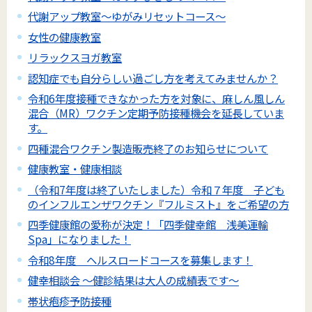
代謝アップ教室～ゆがみリセットコース～
女性の健康教室
リラックスヨガ教室
認知症でも自分らしい過ごし方を考えてみませんか？
令和6年度接種できなかった方を対象に、麻しん風しん
混合（MR）ワクチン定期予防接種機会を延長していま
す。
四種混合ワクチン製造販売終了のお知らせについて
健康教室・健康相談
（令和7年度は終了いたしました）令和７年度 子ども
のインフルエンザワクチン『フルミスト』をご希望の方
四季健康館の愛称が決定！「四季健幸館 浅美運輸
Spa」になりました！
令和8年度 ヘルスロードコースを募集します！
健幸相談会 ～健診結果は大人の成績表です～
帯状疱疹予防接種