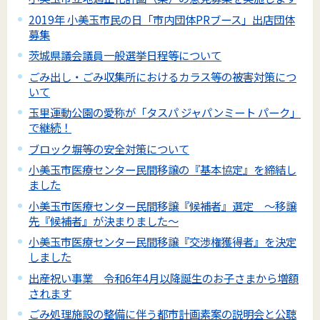
2019年 小美玉市民の日「市内団体PRブース」出店団体
募集
茨城県議会議員一般選挙日程等について
ごみ出し・ごみ収集所におけるカラス等の被害対策につ
いて
玉里運動公園の愛称が「タスパ ジャパンミート パーク」
で継続！
ブロック塀等の安全対策について
小美玉市医療センター民間移譲の『基本協定』を締結し
ました
小美玉市医療センター民間移譲『候補者』選定 ～移譲
先『候補者』が決まりました～
小美玉市医療センター民間移譲『交渉権獲得者』を決定
しました
出産祝い事業 令和6年4月以降誕生のお子さまから増額
されます
ごみ処理施設の整備に伴う都市計画素案の説明会と公聴