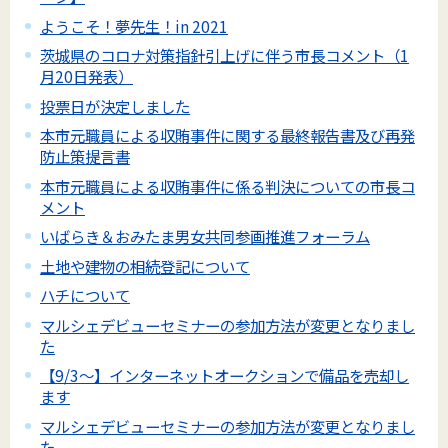
ようこそ！夢先生！in 2021
茨城県のコロナ対策指針引上げに伴う市長コメント（1
月20日発表）
投票日が決定しました
本市元職員による収賄事件に関する最終報告書及び再発
防止策提言書
本市元職員による収賄事件に係る判決についての市長コ
メント
いばらき＆おみたま男女共同参画推進フォーラム
土地や建物の相続登記について
ハチについて
マルシェデビューセミナーの参加方法が変更となりまし
た
【9/3～】インターネットオークションで備品を売却し
ます
マルシェデビューセミナーの参加方法が変更となりまし
た