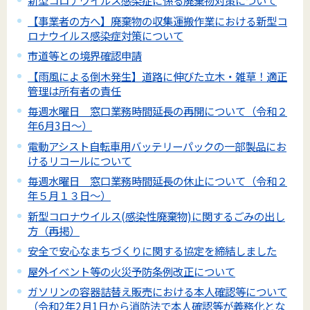
新型コロナウイルス感染症に係る廃棄物対策について
【事業者の方へ】廃棄物の収集運搬作業における新型コ
ロナウイルス感染症対策について
市道等との境界確認申請
【雨風による倒木発生】道路に伸びた立木・雑草！適正
管理は所有者の責任
毎週水曜日 窓口業務時間延長の再開について（令和２
年6月3日～）
電動アシスト自転車用バッテリーパックの一部製品にお
けるリコールについて
毎週水曜日 窓口業務時間延長の休止について（令和２
年５月１３日～）
新型コロナウイルス(感染性廃棄物)に関するごみの出し
方（再掲）
安全で安心なまちづくりに関する協定を締結しました
屋外イベント等の火災予防条例改正について
ガソリンの容器詰替え販売における本人確認等について
（令和2年2月1日から消防法で本人確認等が義務化とな