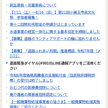
民生委員・児童委員について
【7/11（土）～8/16（日）】第21回小美玉市民文化
祭 参加者募集！
第十二回特別弔慰金の申請がはじまっています
水道事業の経営一体化に関する基本協定を締結しました
【募集】道路ボランティアサポートの輪に加わりません
か
【募集】「道路ふれあい月間」推進標語_令和7年度（〆
3/21）
道路緊急ダイヤル(#9910)LINE通報アプリをご活用くだ
さい
令和6年度価格高騰重点支援給付金（住民税非課税世
帯）の受付は終了しました
おむつ代の医療費控除について
要介護者の障害者控除認定について
【一般廃棄物処理事業者の皆さま】一般廃棄物処理実態
調査にご協力ください