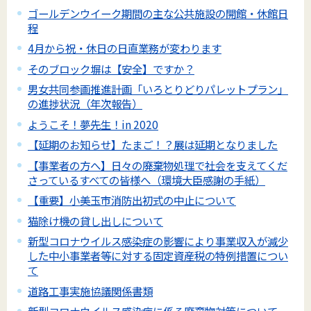
ゴールデンウイーク期間の主な公共施設の開館・休館日
程
4月から祝・休日の日直業務が変わります
そのブロック塀は【安全】ですか？
男女共同参画推進計画「いろとりどりパレットプラン」
の進捗状況（年次報告）
ようこそ！夢先生！in 2020
【延期のお知らせ】たまご！？展は延期となりました
【事業者の方へ】日々の廃棄物処理で社会を支えてくだ
さっているすべての皆様へ（環境大臣感謝の手紙）
【重要】小美玉市消防出初式の中止について
猫除け機の貸し出しについて
新型コロナウイルス感染症の影響により事業収入が減少
した中小事業者等に対する固定資産税の特例措置につい
て
道路工事実施協議関係書類