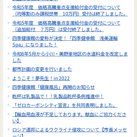
令和5年度 価格高騰重点支援給付金の受付について
（均等割のみ課税世帯 10万円）受付は終了しました。
令和5年度 価格高騰重点支援給付金の受付について
（追加給付 ７万円）は受付終了しました。
四季健康館の愛称が決定！「四季健幸館 浅美運輸
Spa」になりました！
令和6年5月から小川・美野里地区の水道料金を改定しま
した
都市計画の変更を行いました
ようこそ！夢先生！in 2022
四季健康館「健康風呂」再開のお知らせ
乾杯は乳製品で！！乳製品乾杯条例推進中！
「ゼロカーボンシティ宣言」を共同表明しました。
【輸血用血液が不足しております。献血にご協力くださ
い】
ロシア連邦によるウクライナ侵攻について【市長メッセ
ージ】