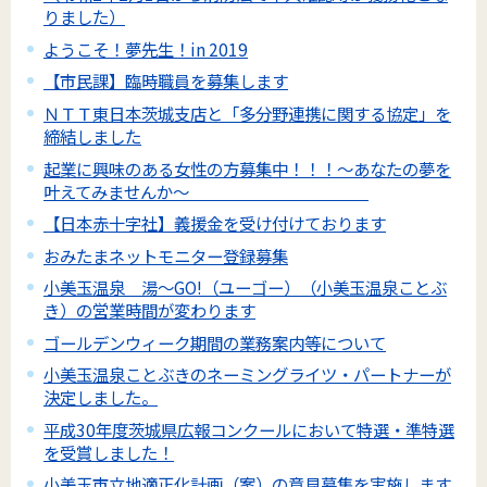
りました）
ようこそ！夢先生！in 2019
【市民課】臨時職員を募集します
ＮＴＴ東日本茨城支店と「多分野連携に関する協定」を
締結しました
起業に興味のある女性の方募集中！！！～あなたの夢を
叶えてみませんか～
【日本赤十字社】義援金を受け付けております
おみたまネットモニター登録募集
小美玉温泉 湯～GO!（ユーゴー）（小美玉温泉ことぶ
き）の営業時間が変わります
ゴールデンウィーク期間の業務案内等について
小美玉温泉ことぶきのネーミングライツ・パートナーが
決定しました。
平成30年度茨城県広報コンクールにおいて特選・準特選
を受賞しました！
小美玉市立地適正化計画（案）の意見募集を実施します