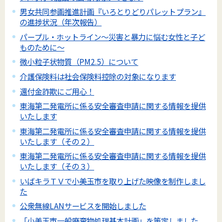
男女共同参画推進計画『いろとりどりパレットプラン』
の進捗状況（年次報告）
パープル・ホットライン～災害と暴力に悩む女性と子ど
ものために～
微小粒子状物質（PM2.5）について
介護保険料は社会保険料控除の対象になります
還付金詐欺にご用心！
東海第二発電所に係る安全審査申請に関する情報を提供
いたします
東海第二発電所に係る安全審査申請に関する情報を提供
いたします（その２）
東海第二発電所に係る安全審査申請に関する情報を提供
いたします（その３）
いばキラＴＶで小美玉市を取り上げた映像を制作しまし
た
公衆無線LANサービスを開始しました
「小美玉市一般廃棄物処理基本計画」を策定しました