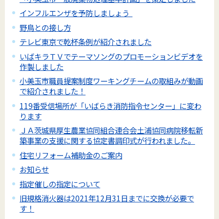
インフルエンザを予防しましょう
野鳥との接し方
テレビ東京で乾杯条例が紹介されました
いばキラＴＶでテーマソングのプロモーションビデオを
作製しました
小美玉市職員提案制度ワーキングチームの取組みが動画
で紹介されました！
119番受信場所が「いばらき消防指令センター」に変わ
ります
ＪＡ茨城県厚生農業協同組合連合会土浦協同病院移転新
築事業の支援に関する協定書調印式が行われました。
住宅リフォーム補助金のご案内
お知らせ
指定催しの指定について
旧規格消火器は2021年12月31日までに交換が必要で
す！