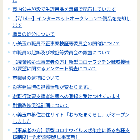
市内公共施設で生理用品を無償で配布しています
【7/14～】インターネットオークションで備品を売却し
ます
職員の処分について
小美玉市職員不正事案検証等委員会の開催について
市職員の起訴及び検証等委員会の設置について
【廃棄物処理事業者の方】新型コロナワクチン職域接種
の要望に関するアンケート調査について
市職員の逮捕について
災害発生時の避難情報が変わります。
避難行動要支援者名簿への登録を受けつけています
耐震改修促進計画について
小美玉市移住定住サイト「おみたまくらし」がオープン
しました
【事業者の方】新型コロナウイルス感染症に係る各種支
援制度(一般廃棄物処理事業者）