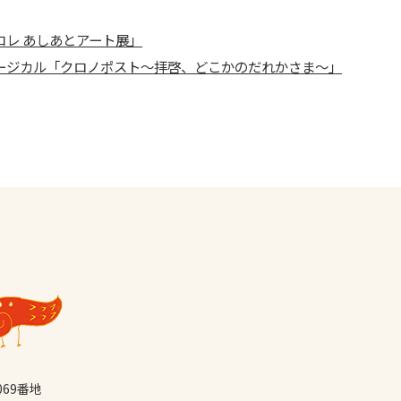
レ あしあとアート展」
ージカル「クロノポスト～拝啓、どこかのだれかさま～」
069番地