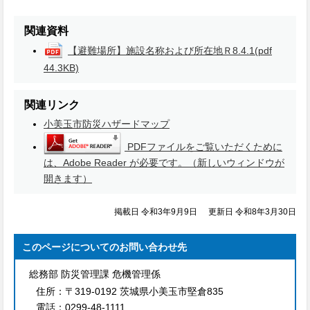
関連資料
【避難場所】施設名称および所在地Ｒ8.4.1
(pdf
44.3KB)
関連リンク
小美玉市防災ハザードマップ
PDFファイルをご覧いただくために
は、Adobe Reader が必要です。（新しいウィンドウが
開きます）
掲載日 令和3年9月9日
更新日 令和8年3月30日
このページについてのお問い合わせ先
総務部 防災管理課 危機管理係
住所：
〒319-0192 茨城県小美玉市堅倉835
電話：
0299-48-1111