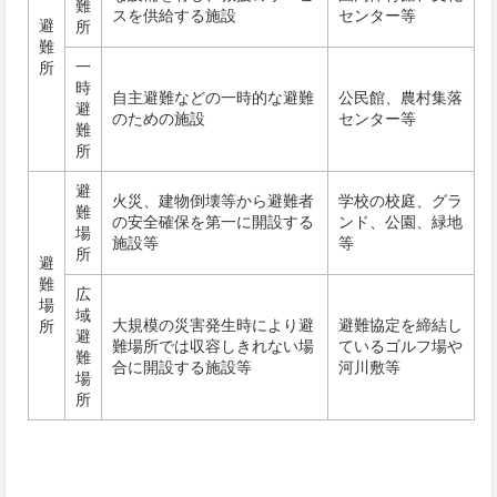
難
スを供給する施設
センター等
避
所
難
一
所
時
自主避難などの一時的な避難
公民館、農村集落
避
のための施設
センター等
難
所
避
火災、建物倒壊等から避難者
学校の校庭、グラ
難
の安全確保を第一に開設する
ンド、公園、緑地
場
施設等
等
所
避
難
広
場
域
大規模の災害発生時により避
避難協定を締結し
所
避
難場所では収容しきれない場
ているゴルフ場や
難
合に開設する施設等
河川敷等
場
所