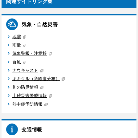
次 P2-5 [特集]茨城空港から空の旅へ P6 発見！わくワーク P7 小美玉の旬なわ
関連サイトリンク集
だい P8-14 おみたまトピックス（ランドセル展示会を開催、小美玉イーグル
シニアが全国大会に出場、学校紹介：納場小学校・堅倉小学校、ほか） P15
四季の歌 P16 謝さんの台日日記、市役所の開庁時間を変更、4コマ小美玉暮
らし ■広報紙（データ）の閲覧方法 下記の方法で広報紙をご覧いただけま
気象・自然災害
す。 ▼電子書籍 「ibaraki-ebooks」のサイト上で、無料閲覧できます。 http
s://www.ibaraki-ebooks.jp/?area%5B%5D=%E5%B0%8F%E7%BE%8E%E
地震
7%8E%89%E5%B8%82&genre%5B%5D=%E5%BA%83%E5%A0%B1&s=
▼市ホームページ（PDF形式） https://www.city.omitama.lg.jp/0337/info-0000
雨量
001532-0.html?utm_source=email&utm_medium=email&utm_campaign=gy
気象警報・注意報
oseimail ■広報紙（印刷物）の入手方法 回覧板での各戸配布のほか、市内公
共施設やコンビニ・スーパー等の店舗で配布しています。 ▼配布先一覧 http
台風
s://www.city.omitama.lg.jp/0337/info-0000009326-0.html?utm_source=email&
utm_medium=email&utm_campaign=gyoseimail 問い合わせ 魅力発信課シテ
ナウキャスト
ィプロモーション係 0299-48-1111（内線1252）
キキクル（危険度分布）
2026年08月02日 19時42分
川の防災情報
火災情報 （鎮火報）
土砂災害警戒情報
火災情報：鎮火報 種 別：その他火災 鎮火時刻：19時25分 発生場所：小
美玉市 羽鳥 横浜ゴム東側 付近 ※電波状況等によりメールが前後することが
熱中症予防情報
あります。記載した時間をご確認ください。
2026年08月02日 19時32分
8/2 その他
さきほど、羽鳥、横浜ゴム東側付近で発生した火災は、１９時、25分に、鎮
交通情報
火しました。