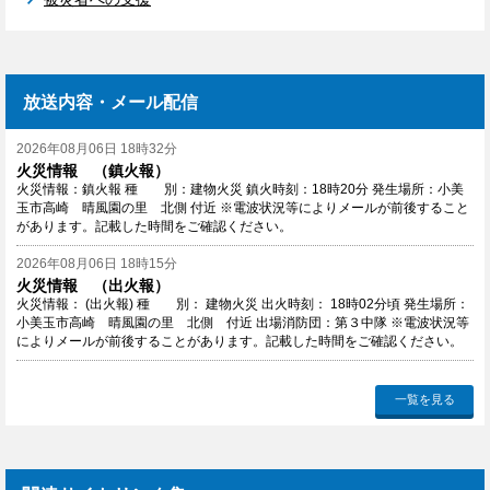
放送内容・メール配信
2026年08月06日 18時32分
火災情報 （鎮火報）
火災情報：鎮火報 種 別：建物火災 鎮火時刻：18時20分 発生場所：小美
玉市高崎 晴風園の里 北側 付近 ※電波状況等によりメールが前後すること
があります。記載した時間をご確認ください。
2026年08月06日 18時15分
火災情報 （出火報）
火災情報： (出火報) 種 別： 建物火災 出火時刻： 18時02分頃 発生場所：
小美玉市高崎 晴風園の里 北側 付近 出場消防団：第３中隊 ※電波状況等
によりメールが前後することがあります。記載した時間をご確認ください。
2026年08月06日 12時07分
広報おみたま8月号は「茨城空港から空の旅へ」特集です
一覧を見る
もっと小美玉を語りたくなるマガジン「広報おみたま8月号」を発行しまし
た。 今回の特集は「茨城空港から空の旅へ（国内編）」です。 令和7年に旅
客者数が過去最多を更新した茨城空港のおすすめスポットをご紹介していま
す。 さらに、茨城空港から行ける７つの就航地の魅力をお届けします。 ■目