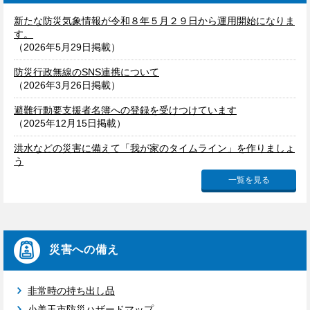
新たな防災気象情報が令和８年５月２９日から運用開始になりま
す。
（2026年5月29日掲載）
防災行政無線のSNS連携について
（2026年3月26日掲載）
避難行動要支援者名簿への登録を受けつけています
（2025年12月15日掲載）
洪水などの災害に備えて「我が家のタイムライン」を作りましょ
う
（2025年1月24日掲載）
一覧を見る
災害への備え
非常時の持ち出し品
小美玉市防災ハザードマップ