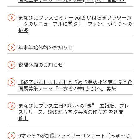
画展募集テーマ「一歩その幸(さき)へ」開催中！
まなびtoプラスセミナー vol.5 いばらきフラワーパ
ークのリニューアルに学ぶ！「ファン」づくりへの
挑戦
年末年始休館のお知らせ
夜間休館のお知らせ
【終了いたしました】ときめき美の小径第１９回企
画展募集テーマ「一歩その幸(さき)へ」募集
まなびtoプラス広報PR基本の“き” 広報紙、プレ
スリリース、SNSから学ぶ共感の作り方 を初開
催！
0才からの参加型ファミリーコンサート「みゅ～じ