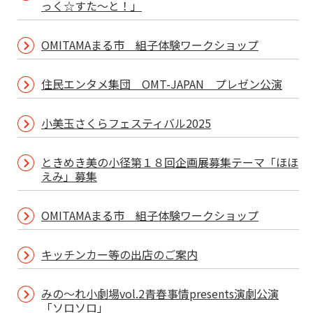
っく☆すた～と！」
OMITAMAまる市 組子体験ワークショップ
住民エンタメ集団 OMT-JAPAN プレゼン公演
小美玉さくらフェスティバル2025
ときめき美の小径第１８回企画展募集テーマ「ほほ
えみ」募集
OMITAMAまる市 組子体験ワークショップ
キッチンカー等の出店のご案内
みの～れ小劇場vol.2青春事情presents演劇公演
「ソロソロ」