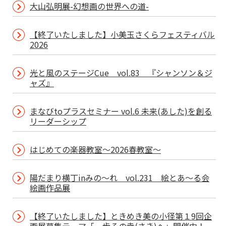
大山弘明展-幻想画の世界への道-
【終了いたしました】小美玉さくらフェスティバル
2026
光と風のステージCue vol.83 『シャンソン＆ジ
ャズ』
まなびtoプラスセミナー vol.6 未来(あした)を創る
リーダーシップ
はじめての楽器教室～2026春教室～
陽だまり横丁inみの～れ vol.231 絵とあ～る会
絵画作品展
【終了いたしました】ときめき美の小径第１9回企