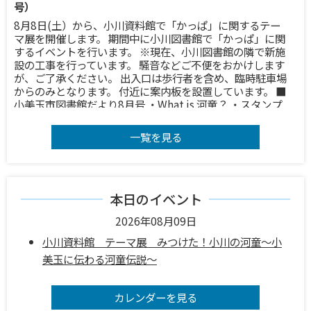
号）
8月8日(土）から、小川資料館で「かっぱ」に関するテー
マ展を開催します。 期間中に小川図書館で「かっぱ」に関
するイベントを行います。 ※現在、小川図書館の隣で新施
設の工事を行っています。 騒音などご不便をおかけします
が、ご了承ください。 出入口は歩行者を含め、臨時駐車場
からのみとなります。 付近に案内板を設置しています。 ■
小美玉市図書館だより8月号 ・What is 河童？ ・スタンプ
ラリー開催中 ・小川図書館・資料館隣接の工事のご案内 ・
新刊図書 ・開館カレンダー 図書館だより8月号↓
一覧を見る
https://lib.city.omitama.lg.jp/0352/info-0000010164-
9.html?
utm_source=email&utm_medium=email&utm_camp
aign=gyoseimail 問い合わせ 小川図書館・資料館係 0299-
58-5828
本日のイベント
2026年08月09日
2026年08月06日 18時32分
小川資料館 テーマ展 みつけた！小川の河童～小
火災情報 （鎮火報）
美玉に伝わる河童伝説～
火災情報：鎮火報 種 別：建物火災 鎮火時刻：18時20
分 発生場所：小美玉市高崎 晴風園の里 北側 付近 ※電
波状況等によりメールが前後することがあります。記載し
カレンダーを見る
た時間をご確認ください。