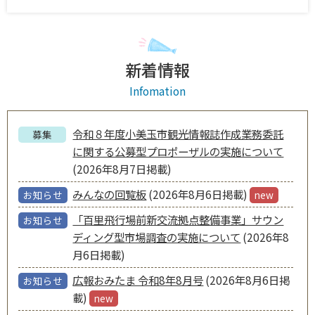
2026年08月06日 18時15分
火災情報 （出火報）
新着情報
火災情報： (出火報) 種 別： 建物火災 出火時刻： 18時
02分頃 発生場所：小美玉市高崎 晴風園の里 北側 付近
Infomation
出場消防団：第３中隊 ※電波状況等によりメールが前後す
ることがあります。記載した時間をご確認ください。
令和８年度小美玉市観光情報誌作成業務委託
募集
2026年08月06日 12時07分
に関する公募型プロポーザルの実施について
広報おみたま8月号は「茨城空港から空の旅へ」特集です
(2026年8月7日掲載)
もっと小美玉を語りたくなるマガジン「広報おみたま8月
みんなの回覧板
(2026年8月6日掲載)
号」を発行しました。 今回の特集は「茨城空港から空の旅
お知らせ
new
へ（国内編）」です。 令和7年に旅客者数が過去最多を更
「百里飛行場前新交流拠点整備事業」サウン
お知らせ
新した茨城空港のおすすめスポットをご紹介しています。
さらに、茨城空港から行ける７つの就航地の魅力をお届け
ディング型市場調査の実施について
(2026年8
します。 ■目次 P2-5 [特集]茨城空港から空の旅へ P6 発
月6日掲載)
見！わくワーク P7 小美玉の旬なわだい P8-14 おみたまト
ピックス（ランドセル展示会を開催、小美玉イーグルシニ
広報おみたま 令和8年8月号
(2026年8月6日掲
お知らせ
アが全国大会に出場、学校紹介：納場小学校・堅倉小学
載)
new
校、ほか） P15 四季の歌 P16 謝さんの台日日記、市役所の
開庁時間を変更、4コマ小美玉暮らし ■広報紙（データ）