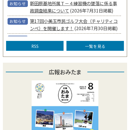
新田原基地所属Ｔ－４練習機の墜落に係る事
お知らせ
の閲覧方法 下記の方法で広報紙をご覧いただけます。 ▼電
故調査結果について
(2026年7月31日掲載)
子書籍 「ibaraki-ebooks」のサイト上で、無料閲覧できま
す。 https://www.ibaraki-ebooks.jp/?
第17回小美玉市民ゴルフ大会（チャリティコ
お知らせ
area%5B%5D=%E5%B0%8F%E7%BE%8E%E7%8E%
89%E5%B8%82&genre%5B%5D=%E5%BA%83%E5%
ンペ）を開催します！
(2026年7月30日掲載)
A0%B1&s= ▼市ホームページ（PDF形式）
https://www.city.omitama.lg.jp/0337/info-
広報おみたまお知らせ版 令和8年8月号
(2026
お知らせ
0000001532-0.html?
年7月23日掲載)
RSS
一覧を見る
utm_source=email&utm_medium=email&utm_camp
aign=gyoseimail ■広報紙（印刷物）の入手方法 回覧板で
＜救急医療＜いざという時に役立つ情報＞
お知らせ
の各戸配布のほか、市内公共施設やコンビニ・スーパー等
(2026年7月21日掲載)
の店舗で配布しています。 ▼配布先一覧
広報おみたま
https://www.city.omitama.lg.jp/0337/info-
Minole Lifeのすすめ -みの～れと共に生活す
お知らせ
0000009326-0.html?
るスタイル-
(2026年7月20日掲載)
utm_source=email&utm_medium=email&utm_camp
aign=gyoseimail 問い合わせ 魅力発信課シティプロモーシ
小美玉温泉湯～GO！営業再開のお知らせ
お知らせ
ョン係 0299-48-1111（内線1252）
(2026年7月17日掲載)
2026年08月02日 19時42分
火災情報 （鎮火報）
火災情報：鎮火報 種 別：その他火災 鎮火時刻：19時
25分 発生場所：小美玉市 羽鳥 横浜ゴム東側 付近 ※電波