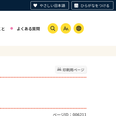
やさしい日本語
ひらがなをつける
こと
よくある質問
印刷用ページ
ページID：006211