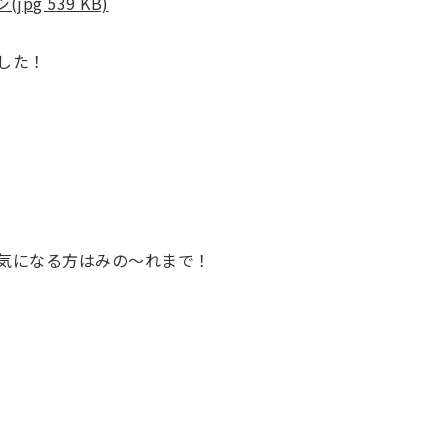
g 539 KB)
した！
気になる方はみの～れまで！