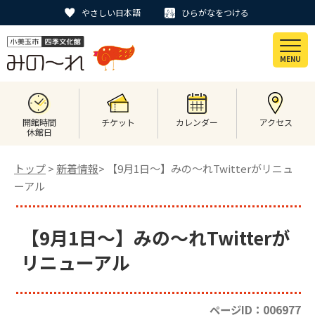
やさしい日本語
ひらがなをつける
MENU
開館時間
チケット
カレンダー
アクセス
休館日
トップ
>
新着情報
> 【9月1日～】みの～れTwitterがリニュ
ーアル
【9月1日～】みの～れTwitterが
リニューアル
ページID：006977