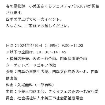
春の風物詩、小美玉さくらフェスティバル2024が開催
されます。
四季の里上げての一大イベント。
みなさん、ご家族でお越しください。
日時：2024年4月6日（土曜日）9
:
30～15
:
00
※以下の企画は、10：30～14：45
・模擬店販売、みの～れ企画、四季健康館企画
ターゲットバードゴルフ体験
会場：四季の里芝生広場、四季文化館みの～れ、四季
健康館
料金：入場無料（一部有料）
主催：小美玉市商工会、さくらフェスみの～れ実行委
員会、社会福祉法人小美玉市社会福祉協議会