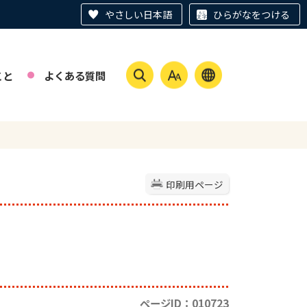
やさしい日本語
ひらがなをつける
こと
よくある質問
印刷用ページ
ページID：010723