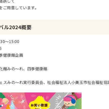
錯誤して
をご用意しています。
ル2024概要
:
30～15
:
00
5
季健康館企画
化館みの～れ、四季健康館
ェスみの～れ実行委員会、社会福祉法人小美玉市社会福祉協