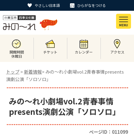
やさしい日本語
ひらがなをつける
MENU
開館時間
チケット
カレンダー
アクセス
休館日
トップ
>
新着情報
> みの～れ小劇場vol.2青春事情presents
演劇公演「ソロソロ」
みの～れ小劇場vol.2青春事情
presents演劇公演「ソロソロ」
ページID：011099