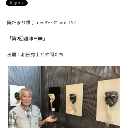
陽だまり横丁inみの～れ vol.157
「第2回趣味三昧」
出展：和田秀士と仲間たち