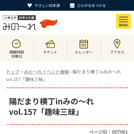
やさしい日本語
ひらがなをつける
MENU
開館時間
チケット
カレンダー
アクセス
休館日
トップ
>
みの〜れイベント情報
> 陽だまり横丁inみの～れ
vol.157「趣味三昧」
陽だまり横丁inみの～れ
vol.157「趣味三昧」
ページID：007061