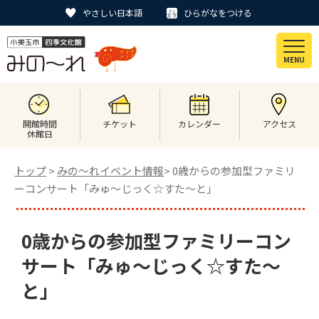
やさしい日本語
ひらがなをつける
MENU
開館時間
チケット
カレンダー
アクセス
休館日
トップ
>
みの〜れイベント情報
> 0歳からの参加型ファミリ
ーコンサート「みゅ～じっく☆すた～と」
0歳からの参加型ファミリーコン
サート「みゅ～じっく☆すた～
と」