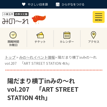
やさしい日本語
ひらがなをつける
MENU
開館時間
チケット
カレンダー
アクセス
休館日
トップ
>
みの〜れイベント情報
> 陽だまり横丁inみの～れ
vol.207 「ART STREET STATION 4th」
陽だまり横丁inみの～れ
vol.207 「ART STREET
STATION 4th」