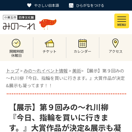
やさしい日本語
ひらがなをつける
MENU
開館時間
チケット
カレンダー
アクセス
休館日
トップ
>
みの〜れイベント情報
>
美術
> 【展示】第９回みの
～れ川柳『今日、指輪を買いに行きます。』大賞作品が決定
&展示も凝ってます！！
【展示】第９回みの～れ川柳
『今日、指輪を買いに行きま
す。』大賞作品が決定&展示も凝