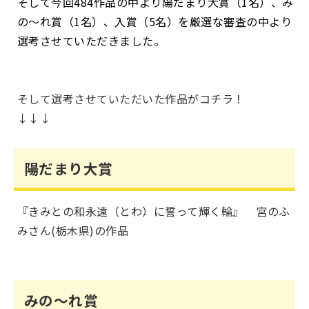
そして今回
484
作品の中より陽だまり大賞（
1
名）、み
の～れ賞（
1
名）、入賞（
5
名）を厳選な審査の中より
選考させていただきました。
そして選考させていただいた作品がコチラ！
↓↓↓
陽だまり大賞
『きみとの和永遠（とわ）に誓って輝く輪』 宮のふ
みさん(栃木県)の作品
みの～れ賞