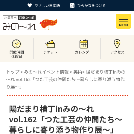
やさしい日本語
ひらがなをつける
MENU
開館時間
チケット
カレンダー
アクセス
休館日
トップ
>
みの〜れイベント情報
>
美術
> 陽だまり横丁inみの
～れ vol.162「つた工芸の仲間たち～暮らしに寄り添う物作
り展～」
陽だまり横丁inみの～れ
vol.162「つた工芸の仲間たち～
暮らしに寄り添う物作り展～」