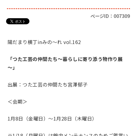
ページID：007309
陽だまり横丁inみの～れ vol.162
「つた工芸の仲間たち～暮らしに寄り添う物作り展
～」
出展：つた工芸の仲間たち宮澤郁子
＜会期＞
1月8日（金曜日）～1月28日（木曜日）
※1/18（月曜日）は館内メンテナンスのためご鑑賞い