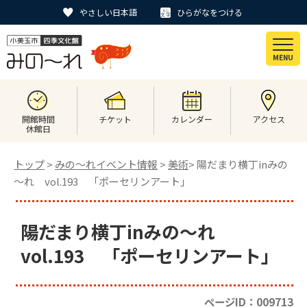
やさしい日本語
ひらがなをつける
MENU
開館時間
チケット
カレンダー
アクセス
休館日
トップ
>
みの〜れイベント情報
>
美術
> 陽だまり横丁inみの
～れ vol.193 「ポーセリンアート」
陽だまり横丁inみの～れ
vol.193 「ポーセリンアート」
ページID：009713