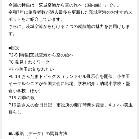
今回の特集は「茨城空港から空の旅へ（国内編）」です。
令和7年に旅客者数が過去最多を更新した茨城空港のおすすめス
ポットをご紹介しています。
さらに、茨城空港から行ける７つの就航地の魅力をお届けしま
す。
■目次
P2-5 [特集]茨城空港から空の旅へ
P6 発見！わくワーク
P7 小美玉の旬なわだい
P8-14 おみたまトピックス（ランドセル展示会を開催、小美玉
イーグルシニアが全国大会に出場、学校紹介：納場小学校・堅
倉小学校、ほか）
P15 四季の歌
P16 謝さんの台日日記、市役所の開庁時間を変更、4コマ小美玉
暮らし
■広報紙（データ）の閲覧方法