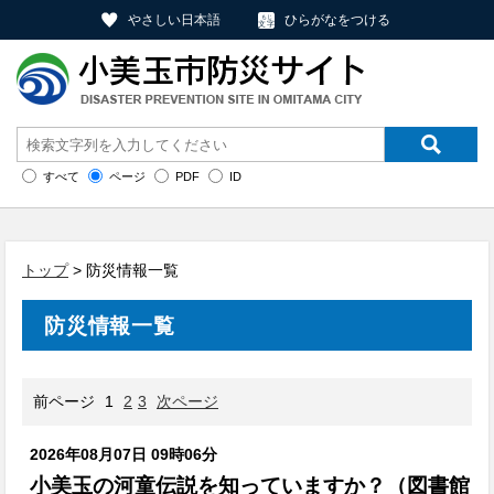
やさしい日本語
ひらがなをつける
すべて
ページ
PDF
ID
トップ
> 防災情報一覧
防災情報一覧
前ページ
1
2
3
次ページ
2026年08月07日 09時06分
小美玉の河童伝説を知っていますか？（図書館