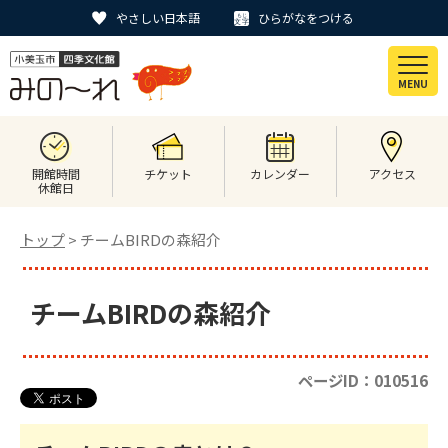
やさしい日本語
ひらがなをつける
MENU
開館時間
チケット
カレンダー
アクセス
休館日
トップ
> チームBIRDの森紹介
チームBIRDの森紹介
ページID：010516