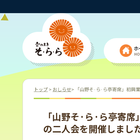
ホ
トップ
>
おしらせ
> 「山野そ·ら·ら亭寄席」初
「山野そ·ら·ら亭寄
の二人会を開催しまし