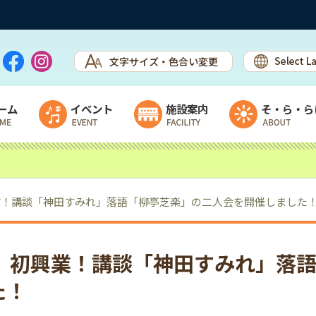
ーム
イベント
施設案内
そ・ら・ら
イベント・カレンダー
施設案内
ステージ出演者募集
ウェルカムセンター
興業！講談「神田すみれ」落語「柳亭芝楽」の二人会を開催しました
露店＆ワークショップ出店者募集
直売所＆物産館
フリマ出展者募集
休憩スペース開放中（レストラン準
備中）
席」初興業！講談「神田すみれ」落
チャレンジショップ棟
た！
乳製品加工施設＆ヨーグルトハウス