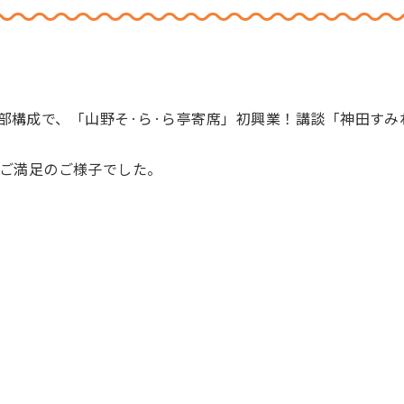
そ・ら・らの施設利用について
～の二部構成で、「山野そ·ら·ら亭寄席」初興業！講談「神田
ご満足のご様子でした。