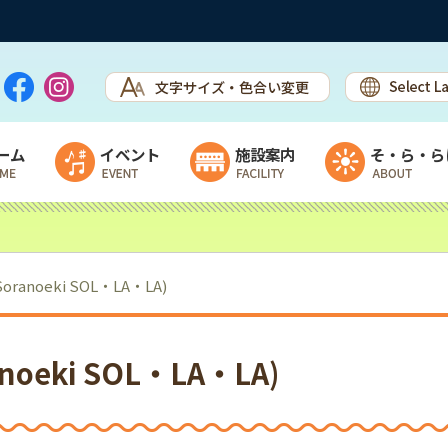
ーム
イベント
施設案内
そ・ら・ら
イベント・カレンダー
施設案内
ステージ出演者募集
ウェルカムセンター
(Soranoeki SOL・LA・LA)
露店＆ワークショップ出店者募集
直売所＆物産館
フリマ出展者募集
休憩スペース開放中（レストラン準
備中）
ranoeki SOL・LA・LA)
チャレンジショップ棟
乳製品加工施設＆ヨーグルトハウス