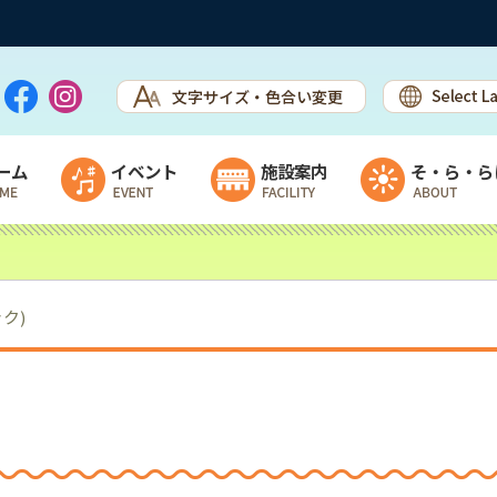
ーム
イベント
施設案内
そ・ら・ら
イベント・カレンダー
施設案内
ステージ出演者募集
ウェルカムセンター
ック)
露店＆ワークショップ出店者募集
直売所＆物産館
フリマ出展者募集
休憩スペース開放中（レストラン準
備中）
チャレンジショップ棟
乳製品加工施設＆ヨーグルトハウス