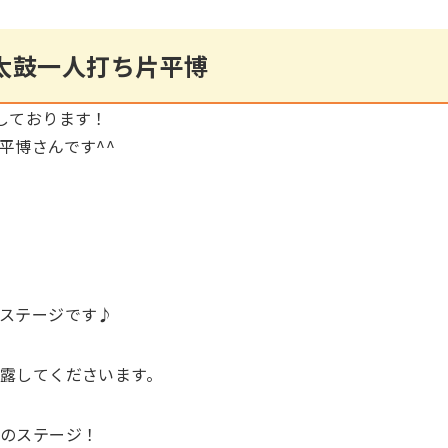
そ・ら・らの施設利用について
太鼓一人打ち片平博
しております！
平博さんです^^
ステージです♪
露してくださいます。
のステージ！