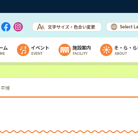
ーム
イベント
施設案内
そ・ら・ら
イベント・カレンダー
施設案内
ステージ出演者募集
ウェルカムセンター
片平博
露店＆ワークショップ出店者募集
直売所＆物産館
フリマ出展者募集
休憩スペース開放中（レストラン準
備中）
チャレンジショップ棟
乳製品加工施設＆ヨーグルトハウス