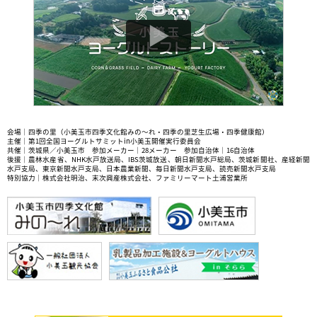
会場｜四季の里（小美玉市四季文化館みの〜れ・四季の里芝生広場・四季健康館）
主催｜第1回全国ヨーグルトサミットin小美玉開催実行委員会
共催｜茨城県／小美玉市 参加メーカー｜28メーカー 参加自治体｜16自治体
後援｜農林水産省、NHK水戸放送局、IBS茨城放送、朝日新聞水戸総局、茨城新聞社、産経新聞
水戸支局、東京新聞水戸支局、日本農業新聞、毎日新聞水戸支局、読売新聞水戸支局
特別協力｜株式会社明治、末次興産株式会社、ファミリーマート土浦営業所