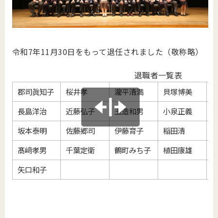
令和7年11月30日をもって退任されました（敬称略）
退職者一覧表
郡司眞知子
桜井孝
瀧平清満
貝塚博美
長島洋治
近藤弘子
玉造和男
小泉正義
坂本泰明
佐藤郷司
伊藤育子
稲田清
髙﨑孝男
千葉定衛
鶴町みち子
植田康雄
矢口和子