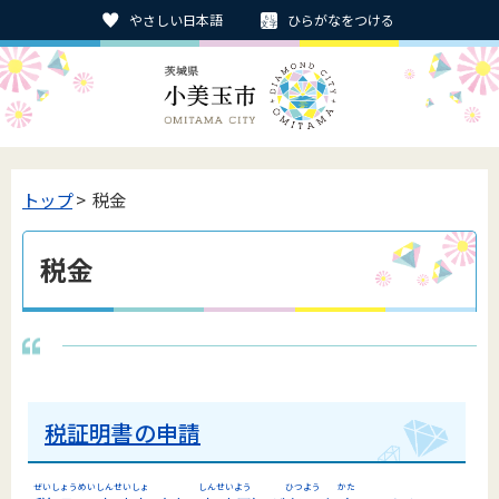
やさしい日本語
ひらがなをつける
トップ
> 税金
税金
税証明書の申請
ぜい
しょうめい
しんせいしょ
しんせいよう
ひつよう
かた