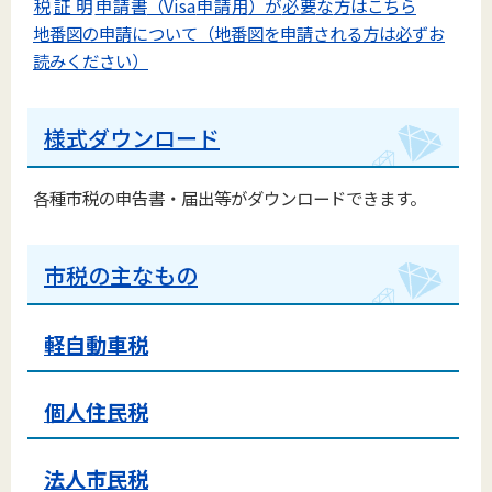
税
証明
申請書
（Visa
申請用
）が
必要
な
方
はこちら
地番図の申請について（地番図を申請される方は必ずお
読みください）
様式ダウンロード
各種市税の申告書・届出等がダウンロードできます。
市税の主なもの
軽自動車税
個人住民税
法人市民税