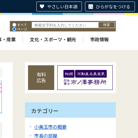
やさしい日本語
ひらがなをつける
すべて
ページ
PDF
ID
事・産業
文化・スポーツ・観光
市政情報
有料
広告
カテゴリー
小美玉市の概要
市長の部屋