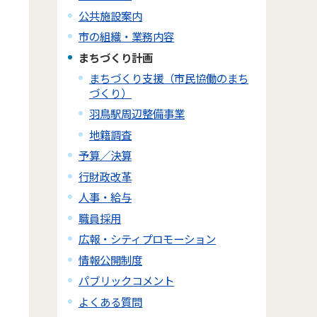
公共施設案内
市の組織・業務内容
まちづくり計画
まちづくり支援（市民協働のまち
づくり）
羽鳥駅周辺整備事業
地籍調査
予算／決算
行財政改革
人事・給与
職員採用
広報・シティプロモーション
情報公開制度
パブリックコメント
よくある質問