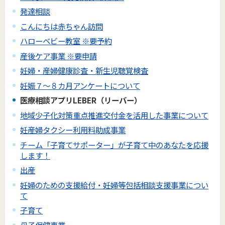
発達相談
こんにちは赤ちゃん訪問
ハローベビー教室 ※要予約
産後ケア事業 ※要申請
妊婦・産婦健康診査・新生児聴覚検査
妊娠７～８カ月アンケートについて
医療相談アプリLEBER（リーバー）
地域少子化対策重点推進交付金を活用した事業について
妊産婦タクシー利用料助成事業
チーム「子育てサポーター」が子育て中のあなたを応援
します！
出産
妊婦のための支援給付・妊婦等包括相談支援事業につい
て
子育て
母子保健事業