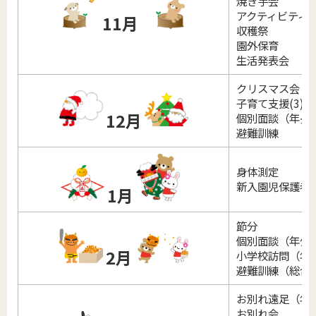
焼き芋会
アクティビティ
11月
収穫祭
園外保育
生活発表会
クリスマス会
子育て支援(3)
12月
個別面談（年長
避難訓練
身体測定
新入園児保護者
1月
節分
個別面談（年少
2月
小学校訪問（年
避難訓練（総合
お別れ遠足（年
お別れ会