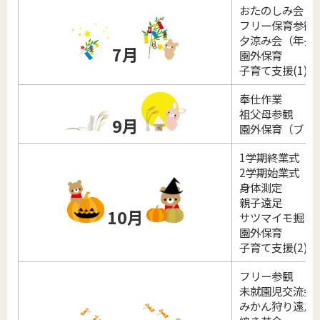
おたのしみ会
フリー保育参観
夕涼み会（年長
7月
園外保育
子育て支援(1)
奉仕作業
祖父母参観
9月
園外保育（ブド
1学期終業式
2学期始業式
身体測定
親子遠足
10月
サツマイモ掘り
園外保育
子育て支援(2)
フリー参観
未就園児交流会(
みかん狩り遠足