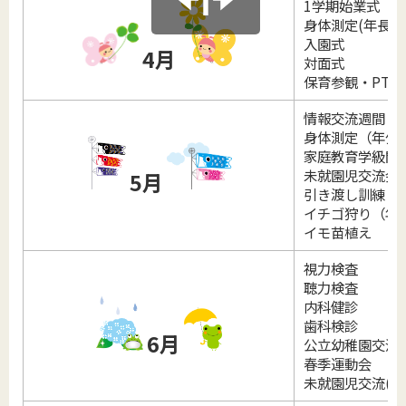
1学期始業式
身体測定(年長
入園式
4月
対面式
保育参観・PTA
情報交流週間（
身体測定（年少
家庭教育学級開
未就園児交流会(
5月
引き渡し訓練（
イチゴ狩り（年
イモ苗植え
視力検査
聴力検査
内科健診
歯科検診
6月
公立幼稚園交流
春季運動会
未就園児交流(2