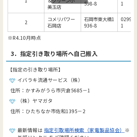
1
＆グリーン小
598-8
1
美玉店
コメリパワー
石岡市東大橋1
0299-2
2
石岡店
936-8
1
※R4.10月時点
3．指定引き取り場所へ自己搬入
【指定の引き取り場所】
イバラキ流通サービス（株）
住所：かすみがうら市宍倉5685－1
（株）ヤマガタ
住所：ひたちなか市佐和1395－2
最新情報は
指定引取場所検索（家電製品協会）
※