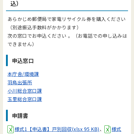
込）
あらかじめ郵便局で家電リサイクル券を購入ください
（別途振込手数料がかかります）
次の窓口でお申込ください 。（お電話での申し込みは
できません）
申込窓口
本庁舎/環境課
羽鳥出張所
小川総合窓口課
玉里総合窓口課
申請書
様式1【申込書】戸別回収(xlsx 95 KB)
、
様式