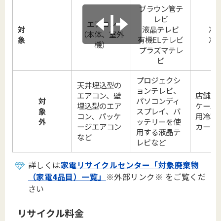
ブラウン管テ
レビ
エアコン
対
液晶テレビ
冷
（本体、室外
象
有機ELテレビ
冷
機）
プラズマテレ
ビ
プロジェクシ
天井埋込型の
ョンテレビ、
エアコン、壁
店舗用
対
パソコンディ
埋込型のエア
ケース
象
スプレイ、バ
コン、パッケ
用冷凍
外
ッテリーを使
ージエアコン
カーな
用する液晶テ
など
レビなど
詳しくは
家電リサイクルセンター「対象廃棄物
（家電4品目）一覧」
※外部リンク※ をご覧くだ
さい
リサイクル料金