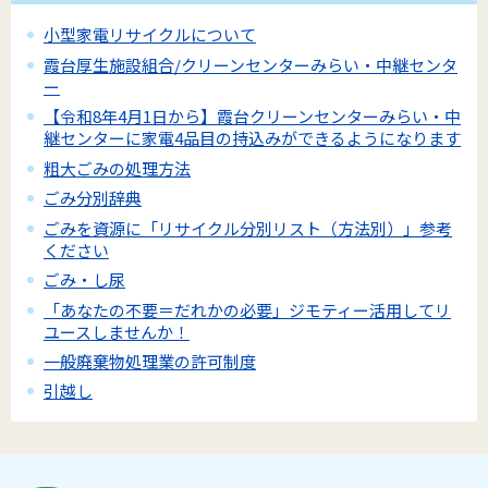
小型家電リサイクルについて
霞台厚生施設組合/クリーンセンターみらい・中継センタ
ー
【令和8年4月1日から】霞台クリーンセンターみらい・中
継センターに家電4品目の持込みができるようになります
粗大ごみの処理方法
ごみ分別辞典
ごみを資源に「リサイクル分別リスト（方法別）」参考
ください
ごみ・し尿
「あなたの不要＝だれかの必要」ジモティー活用してリ
ユースしませんか！
一般廃棄物処理業の許可制度
引越し