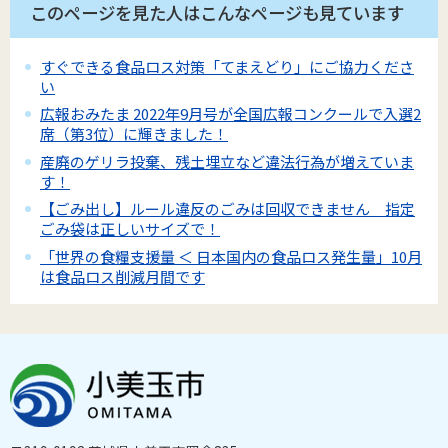
このページを見た人はこんなページも見ています
すぐできる食品ロス対策「てまえどり」にご協力くださ
い
広報おみたま 2022年9月号が全国広報コンクールで入選2
席（第3位）に輝きました！
産廃のゲリラ投棄、残土埋立など違法行為が増えていま
す！
【ごみ出し】ルール違反のごみは回収できません 指定
ごみ袋は正しいサイズで！
「世界の食糧支援量 ＜ 日本国内の食品ロス発生量」10月
は食品ロス削減月間です