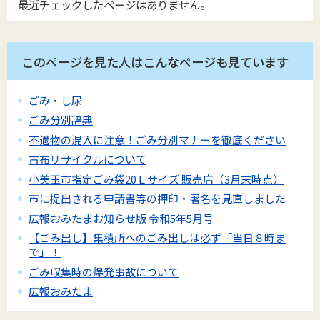
最近チェックしたページはありません。
このページを見た人はこんなページも見ています
ごみ・し尿
ごみ分別辞典
不適物の混入に注意！ごみ分別マナーを徹底ください
古布リサイクルについて
小美玉市指定ごみ袋20Ｌサイズ 販売店（3月末時点）
市に提出される申請書等の押印・署名を見直しました
広報おみたまお知らせ版 令和5年5月号
【ごみ出し】集積所へのごみ出しは必ず「当日８時ま
で」！
ごみ収集時の爆発事故について
広報おみたま