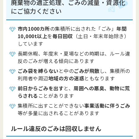
廃棄物の適正処理、ごみの減量・資源化
にご協力ください
市内1000カ所
の集積所に出された「ごみ」
年間
10,000t以上
を
毎日回収
（土日・年末年始除き）
しています
長期休暇、年度末・夏場などの時期は、ルール違
反のごみが増える傾向にあります
ごみ袋を縛らない
と中の
ごみが飛散
し、集積所の
利用者や周辺
地域の方の迷惑
ともなります
前日からごみを出す
と、
周囲への悪臭、動物に荒
らされる
ことがあります
集積所に出すことができない
事業活動に伴うごみ
等が多量に出されることがあります
ルール違反のごみ
は
回収しません