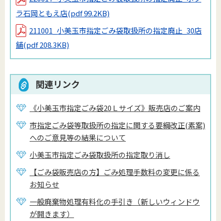
ラ石岡ともえ店
(pdf 99.2KB)
211001_小美玉市指定ごみ袋取扱所の指定廃止_30店
舗
(pdf 208.3KB)
関連リンク
《小美玉市指定ごみ袋20Ｌサイズ》販売店のご案内
市指定ごみ袋等取扱所の指定に関する要綱改正(素案)
へのご意見等の結果について
小美玉市指定ごみ袋取扱所の指定取り消し
【ごみ袋販売店の方】ごみ処理手数料の変更に係る
お知らせ
一般廃棄物処理有料化の手引き（新しいウィンドウ
が開きます）