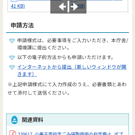
41 KB)
39 KB)
3
申請方法
申請様式は、必要事項をご入力いただき、本庁舎/
環境課に提出ください。
以下の電子的方法からも申請いただけます。
インターネットから提出（新しいウィンドウが開
きます）
※上記申請様式にて入力作成のうえ、必要書類とあわ
せて添付して送信ください。
関連資料
220617_小美玉市指定ごみ袋取扱所の指定廃止_ポプ