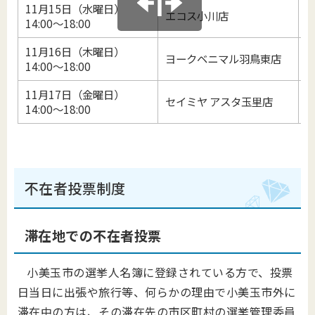
11月15日（水曜日）
エコス小川店
小
14:00～18:00
11月16日（木曜日）
ヨークベニマル
羽鳥東店
小
14:00～18:00
11月17日（金曜日）
セイミヤ アスタ玉里店
14:00～18:00
不在者投票制度
滞在地での不在者投票
小美玉市の選挙人名簿に登録されている方で、投票
日当日に出張や旅行等、何らかの理由で小美玉市外に
滞在中の方は、その滞在先の市区町村の選挙管理委員