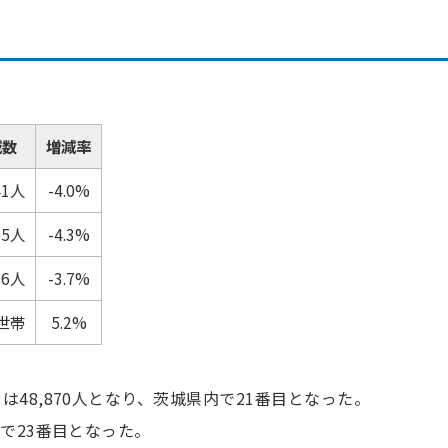
表
減数
増減率
41人
-4.0%
05人
-4.3%
36人
-3.7%
6世帯
5.2%
は48,870人となり、茨城県内で21番目となった。
内で23番目となった。