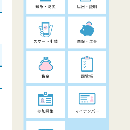
緊急・防災
届出・証明
スマート申請
国保・年金
税金
回覧板
参加募集
マイナンバー