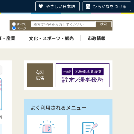
やさしい日本語
ひらがなをつける
すべて
ページ
PDF
ID
事・産業
文化・スポーツ・観光
市政情報
有料
広告
よく利用されるメニュー
4