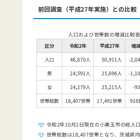
前回調査（平成27年実施）との比較
人口および世帯数の増減比較
区分
令和2年
平成27年
増
人口
48,870人
50,911人
-2,0
男
24,591人
25,696人
-1,1
女
24,279人
25,215人
-9
世帯総数
18,407世帯
17,491世帯
91
令和2年10月1日現在の小美玉市の総人口
世帯総数は18,407世帯となり、茨城県