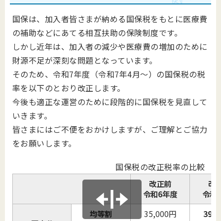
国保は、加入者皆さまが納める国保税をもとに医療費
の補助などにあてる相互扶助の保険制度です。
しかし近年は、加入者の減少や医療費の増加のために
財源不足が深刻な問題となっています。
そのため、令和7年度（令和7年4月～）の国保税の税
率を以下のとおり改正します。
今後も適正な運営のために段階的に国保税を見直して
いきます。
皆さまにはご不便をおかけしますが、ご理解とご協力
をお願いします。
国保税の改正税率の比較
改正前
改
令和6年度
令和
均等割
35,000円
39,