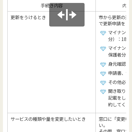
手続き内容
内容
更新をうけるとき
市から更新の通
で更新申請をし
マイナンバ
分）：18歳
マイナンバ
保護者分）
身元確認が
申請書、世
その他必要
聞き取り調
記載をして
約してくだ
サービスの種類や量を変更したいとき
窓口に「変更申
い。
その際、窓口で