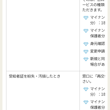
ービスの種類・
ただきます。
マイナンバ
分）：18歳
マイナンバ
保護者分）
身元確認が
変更申請書
新規と同様
場合があり
受給者証を紛失・汚損したとき
窓口に「再交付
さい。
マイナンバ
分）：18歳
マイナンバ
保護者分）