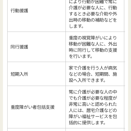
により行動が困難で常に
介護が必要な人に、行動
行動援護
するとき必要な介助や外
出時の移動の補助などを
します。
重度の視覚障がいにより
移動が困難な人に、外出
同行援護
時に同行して移動の支援
を行います。
家で介護を行う人が病気
短期入所
などの場合、短期間、施
設へ入所できます。
常に介護が必要な人の中
でも介護が必要な程度が
非常に高いと認められた
区
重度障がい者包括支援
人には、居宅介護などの
障がい福祉サービスを包
括的に提供します。