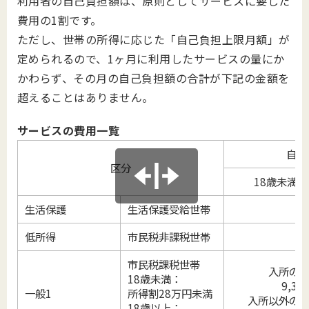
利用者の自己負担額は、原則としてサービスに要した
費用の1割です。
ただし、世帯の所得に応じた「自己負担上限月額」が
定められるので、1ヶ月に利用したサービスの量にか
かわらず、その月の自己負担額の合計が下記の金額を
超えることはありません。
サービスの費用一覧
自己
区分
18歳未満
生活保護
生活保護受給世帯
低所得
市民税非課税世帯
市民税課税世帯
入所の
18歳未満：
9,30
一般1
所得割28万円未満
入所以外の
18歳以上：