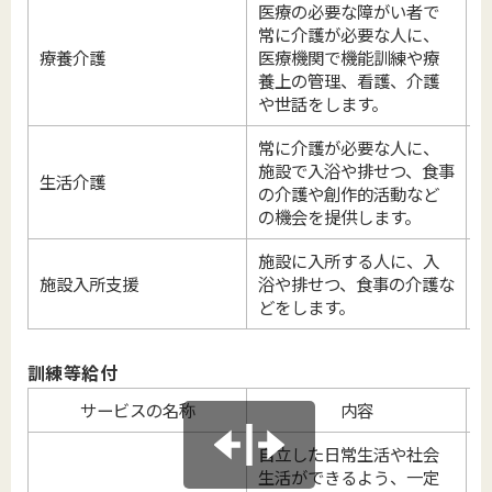
医療の必要な障がい者で
常に介護が必要な人に、
療養介護
医療機関で機能訓練や療
養上の管理、看護、介護
や世話をします。
常に介護が必要な人に、
施設で入浴や排せつ、食事
区
生活介護
の介護や創作的活動など
の機会を提供します。
施設に入所する人に、入
区
施設入所支援
浴や排せつ、食事の介護な
どをします。
訓練等給付
サービスの名称
内容
自立した日常生活や社会
生活ができるよう、一定