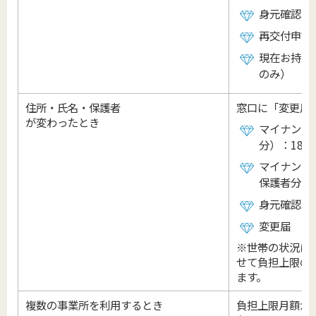
身元確認が
再交付申請
現在お持ち
のみ）
住所・氏名・保護者
窓口に「変更届
が変わったとき
マイナンバ
分）：18歳
マイナンバ
保護者分）
身元確認が
変更届
※世帯の状況に
せて負担上限の
ます。
複数の事業所を利用するとき
負担上限月額が