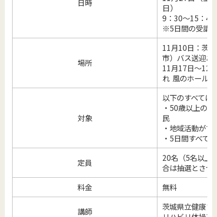
日時
日）
9：30
～
15：45
※5日間の受講
11月10日：茨
市）バス送迎あ
場所
11月17日～1
れ 風のホール
以下のすべてに
・50歳以上の
対象
民
・地域活動がで
・5日間すべて
20名（5名以上
定員
合は抽選とさせ
料金
無料
茨城県立健康プ
講師
リハビリ体操1