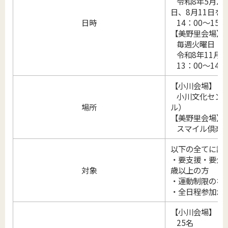
令和8年5月26
日、8月11日を
日時
14：00～15：
【美野里会場】
毎週火曜日 全1
令和8年11月2
13：00～14：
【小川会場】
小川文化センタ
場所
ル）
【美野里会場】
スマイル倶楽
以下の全てに該
・要支援・要介
対象
歳以上の方
・運動制限のな
・全日程参加が
【小川会場】
25名