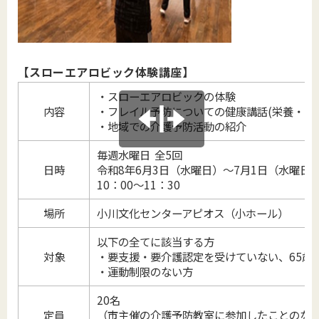
【スローエアロビック体験講座】
・スローエアロビックの体験
内容
・フレイル予防についての健康講話(栄養・口
・地域での介護予防活動の紹介
毎週水曜日 全5回
日時
令和8年6月3日（水曜日）～7月1日（水曜日
10：00～11：30
場所
小川文化センターアピオス（小ホール）
以下の全てに該当する方
対象
・要支援・要介護認定を受けていない、65歳
・運動制限のない方
20名
定員
（市主催の介護予防教室に参加したことのな