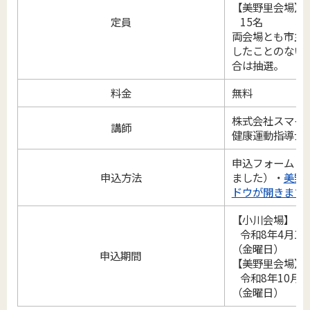
【美野里会場】
定員
15名
両会場とも市主
したことのない
合は抽選。
料金
無料
株式会社スマイ
講師
健康運動指導士 
申込フォーム（
申込方法
ました）・
美野
ドウが開きます
【小川会場】
令和8年4月13
（金曜日）
申込期間
【美野里会場】
令和8年10月5
（金曜日）