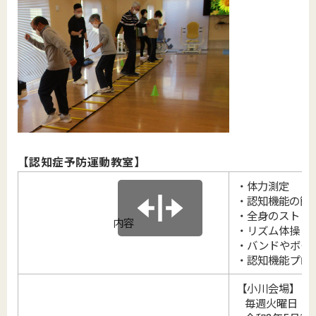
【認知症予防運動教室】
・体力測定
・認知機能の簡
・全身のストレ
内容
・リズム体操
・バンドやボー
・認知機能プロ
【小川会場】
毎週火曜日 全1