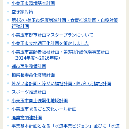
小美玉市環境基本計画
空き家対策
第4次小美玉市健康増進計画・食育推進計画・自殺対策
行動計画
小美玉市都市計画マスタープランについて
小美玉市立地適正化計画を策定しました
小美玉市高齢者福祉計画・第9期介護保険事業計画
（2024年度～2026年度）
都市再生整備計画
橋梁長寿命化修繕計画
障がい者計画・障がい福祉計画・障がい児福祉計画
スポーツ推進計画
小美玉市国土強靭化地域計画
小美玉市まるごと文化ホール計画
廃棄物関連計画
事業基本計画となる「水道事業ビジョン」並びに「水道