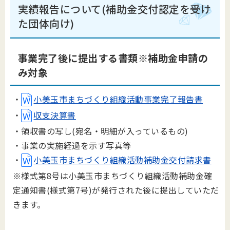
実績報告について(補助金交付認定を受け
た団体向け)
事業完了後に提出する書類※補助金申請の
み対象
・
小美玉市まちづくり組織活動事業完了報告書
・
収支決算書
・領収書の写し(宛名・明細が入っているもの)
・事業の実施経過を示す写真等
・
小美玉市まちづくり組織活動補助金交付請求書
※様式第8号は
小美玉市まちづくり
組織活動補助金確
定通知書
(
様式第
7
号
)
が発行された後に提出していただ
きます。