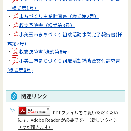
（様式第1号）
・
まちづくり事業計画書（様式第2号）
・
収支予算書（様式第3号）
・
小美玉市まちづくり組織活動事業完了報告書(様
式第5号)
・
収支決算書(様式第6号)
・
小美玉市まちづくり組織活動補助金交付請求書
(様式第8号)
関連リンク
PDFファイルをご覧いただくため
には、Adobe Reader が必要です。（新しいウィン
ドウが開きます）