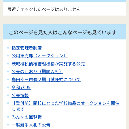
最近チェックしたページはありません。
このページを見た人はこんなページも見ています
指定管理者制度
公用車売却（オークション）
茨城租税債権管理機構が実施する公売
公売のしおり（期間入札）
島田幸三市長２期目就任式について
令和7年度
公売情報
【受付前】閉校になった学校備品のオークションを開催
します
みんなの回覧板
一般競争入札の公告