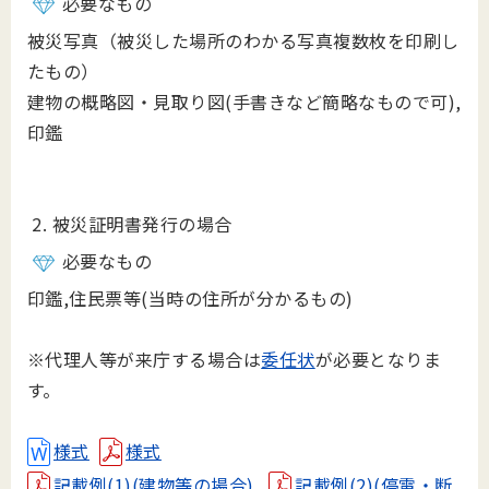
必要なもの
被災写真（被災した場所のわかる写真複数枚を印刷し
たもの）
建物の概略図・見取り図(手書きなど簡略なもので可),
印鑑
2. 被災証明書発行の場合
必要なもの
印鑑,住民票等(当時の住所が分かるもの)
※代理人等が来庁する場合は
委任状
が必要となりま
す。
様式
様式
記載例(1)(建物等の場合)
記載例(2)(停電・断