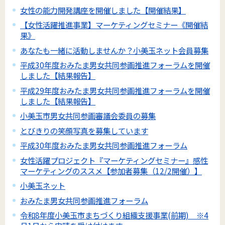
女性の能力開発講座を開催しました【開催結果】
【女性活躍推進事業】マーケティングセミナー《開催結
果》
あなたも一緒に活動しませんか？小美玉ネット会員募集
平成30年度おみたま男女共同参画推進フォーラムを開催
しました【結果報告】
平成29年度おみたま男女共同参画推進フォーラムを開催
しました【結果報告】
小美玉市男女共同参画審議会委員の募集
とびきりの笑顔写真を募集しています
平成30年度おみたま男女共同参画推進フォーラム
女性活躍プロジェクト『マーケティングセミナー』感性
マーケティングのススメ【参加者募集（12/2開催）】
小美玉ネット
おみたま男女共同参画推進フォーラム
令和8年度小美玉市まちづくり組織支援事業(前期) ※4