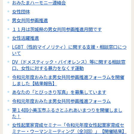
おみたまハーモニー連絡会
女性団体
男女共同参画推進
１１月は茨城県の男女共同参画推進月間です
女性活躍推進
LGBT（性的マイノリティ）に関する支援・相談窓口につ
いて
DV（ドメスティック・バイオレンス）等に関する相談窓
口、女性に対する暴力をなくす運動
令和元年度おみたま男女共同参画推進フォーラムを開催
しました【結果報告】
あなたの「とびっきり写真」を募集しています
令和元年度おみたま男女共同参画推進フォーラム
第１4回小美玉市ふるさとふれあいまつりを開催しまし
た！
女性起業家育成セミナー「令和元年度女性起業家育成セ
ミナー・ウーマンミーティング（全3回）」【開催結果】