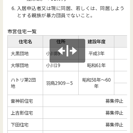
入居申込者又は現に同居、若しくは、同居しよう
とする親族が暴力団員でないこと。
市営住宅一覧
住宅名
住所
建設年度
広
大黒団地
小川89
平成3年
3
大塚団地
小川19
昭和61年
3
3
ハトリ第2団
昭和58年～60
羽鳥2909－5
地
年
2
雷神前住宅
募集停止
上吉影住宅
募集停止
下田住宅
募集停止