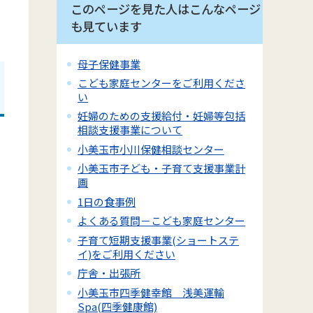
このページを見た人はこんなページ
も見ています
母子保健事業
こども家庭センターをご利用くださ
い
妊婦のための支援給付・妊婦等包括
相談支援事業について
小美玉市小川保健相談センター
小美玉市子ども・子育て支援事業計
画
1日の食事例
よくある質問－こども家庭センター
子育て短期支援事業(ショートステ
イ)をご利用ください
庁舎・出張所
小美玉市四季健幸館 浅美運輸
Spa(四季健康館)