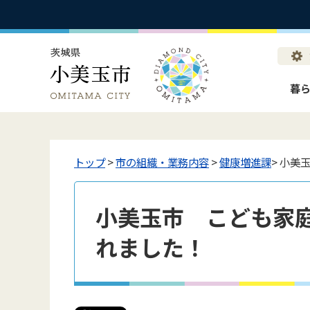
暮
トップ
>
市の組織・業務内容
>
健康増進課
> 小
小美玉市 こども家
れました！