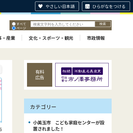
やさしい日本語
ひらがなをつける
すべて
ページ
PDF
ID
事・産業
文化・スポーツ・観光
市政情報
有料
広告
カテゴリー
小美玉市 こども家庭センターが設
置されました！
6