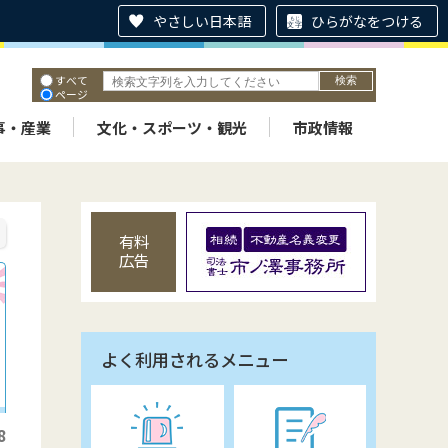
やさしい日本語
ひらがなをつける
すべて
ページ
PDF
ID
事・産業
文化・スポーツ・観光
市政情報
有料
広告
よく利用されるメニュー
8