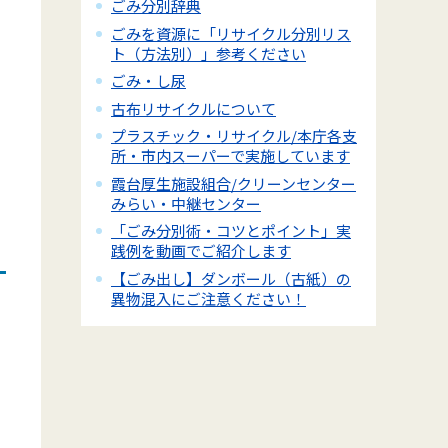
ごみ分別辞典
ごみを資源に「リサイクル分別リス
ト（方法別）」参考ください
ごみ・し尿
古布リサイクルについて
プラスチック・リサイクル/本庁各支
所・市内スーパーで実施しています
霞台厚生施設組合/クリーンセンター
みらい・中継センター
「ごみ分別術・コツとポイント」実
践例を動画でご紹介します
【ごみ出し】ダンボール（古紙）の
異物混入にご注意ください！