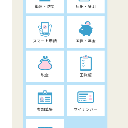
緊急・防災
届出・証明
スマート申請
国保・年金
税金
回覧板
参加募集
マイナンバー