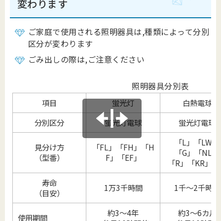
変わります
ご家庭で使用される照明器具は,種類によって分別
区分が変わります
ごみ出しの際は,ご注意ください
照明器具分別表
項目
蛍光灯
白熱電球
分別区分
蛍光灯電球
蛍光灯電球
「L」「LW」
見分け方
「FL」「FH」「H
「G」「NL」
（型番）
F」「EF」
「R」「KR」な
寿命
1万3千時間
1千～2千時間
（目安）
約3～4年
約3～6カ月
使用期間