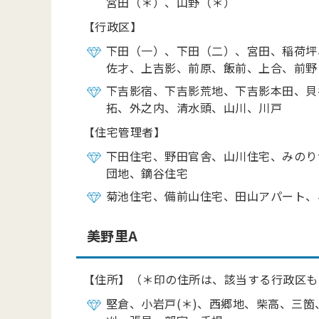
宮田（＊）、山野（＊）
【行政区】
下田（一）、下田（二）、宮田、稲荷坪
佐才、上吉影、前原、飯前、上合、前野
下吉影宿、下吉影荒地、下吉影本田、貝
拓、外之内、清水頭、山川、川戸
【住宅管理者】
下田住宅、野田官舎、山川住宅、みのり
団地、鏑谷住宅
菊池住宅、備前山住宅、田山アパート、
美野里A
【住所】（＊印の住所は、該当する行政区も
堅倉、小岩戸
(
＊
)
、西郷地、柴高、三箇