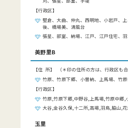
刈、張星、部室、手堤
【行政区】
堅倉、大曲、仲丸、西明地、小岩戸、上
後、橋場美、清風台
張星、部室、納場、江戸、江戸住宅、羽
美野里B
【住 所】 （＊印の住所の方は、行政区も
竹原、竹原下郷、小曽納、上馬場、竹原
【行政区】
竹原,竹原下郷,中野谷,上馬場,竹原中郷,
大谷,金谷久保,十二所,高場,羽鳥,脇山,花
玉里