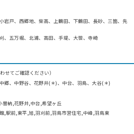
小岩戸、西郷地、柴高、上鶴田、下鶴田、長砂、三箇、先
刈、五万堀、北浦、高田、手堤、大笹、寺崎
合わせてご確認ください）
中郷、中野谷、花野井
(
＊
)
、中台、
羽鳥、大谷
(
＊
)
小曽納,花野井,中台,希望ヶ丘
館,駅前,東平,旭,羽刈前,羽鳥市営住宅,中峰,羽鳥東