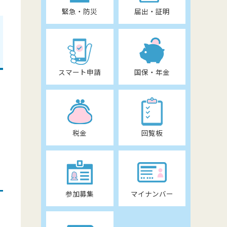
緊急・防災
届出・証明
スマート申請
国保・年金
税金
回覧板
参加募集
マイナンバー