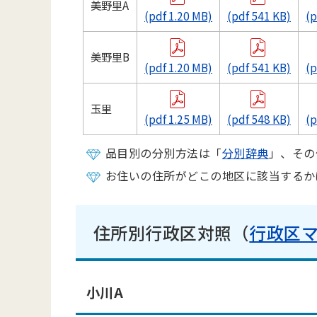
美野里A
(pdf 1.20 MB)
(pdf 541 KB)
(p
美野里B
(pdf 1.20 MB)
(pdf 541 KB)
(p
玉里
(pdf 1.25 MB)
(pdf 548 KB)
(p
品目別の分別方法は「
分別辞典
」、その
お住いの住所がどこの地区に該当するか
住所別行政区対照（
行政区
小川A